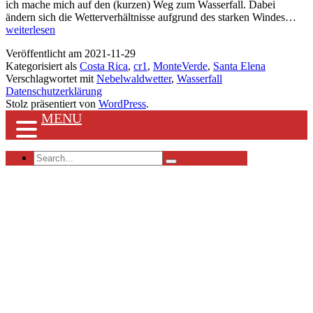
ich mache mich auf den (kurzen) Weg zum Wasserfall. Dabei
Mon
ändern sich die Wetterverhältnisse aufgrund des starken Windes…
Was
weiterlesen
Veröffentlicht am
2021-11-29
Kategorisiert als
Costa Rica
,
cr1
,
MonteVerde
,
Santa Elena
Verschlagwortet mit
Nebelwaldwetter
,
Wasserfall
Datenschutzerklärung
Stolz präsentiert von
WordPress
.
MENU
Search