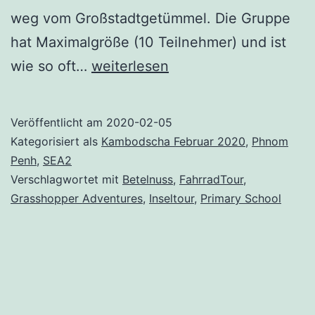
weg vom Großstadtgetümmel. Die Gruppe
hat Maximalgröße (10 Teilnehmer) und ist
Phnom
wie so oft…
weiterlesen
Penh
–
Veröffentlicht am
2020-02-05
Grasshoppers
Kategorisiert als
Kambodscha Februar 2020
,
Phnom
Island
Penh
,
SEA2
Verschlagwortet mit
Betelnuss
,
FahrradTour
,
Tour
Grasshopper Adventures
,
Inseltour
,
Primary School