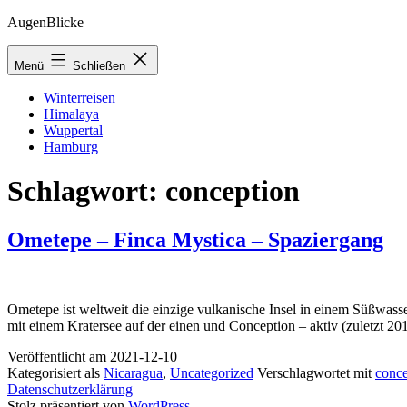
Zum
AugenBlicke
Inhalt
springen
Menü
Schließen
Winterreisen
Himalaya
Wuppertal
Hamburg
Schlagwort:
conception
Ometepe – Finca Mystica – Spaziergang
Ometepe ist weltweit die einzige vulkanische Insel in einem Süßwass
mit einem Kratersee auf der einen und Conception – aktiv (zuletzt 2
Veröffentlicht am
2021-12-10
Kategorisiert als
Nicaragua
,
Uncategorized
Verschlagwortet mit
conce
Datenschutzerklärung
Stolz präsentiert von
WordPress
.