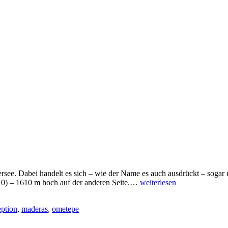
ersee. Dabei handelt es sich – wie der Name es auch ausdrückt – sogar
Ometepe
010) – 1610 m hoch auf der anderen Seite.…
weiterlesen
–
Finca
ption
,
maderas
,
ometepe
Mystica
–
Spaziergang