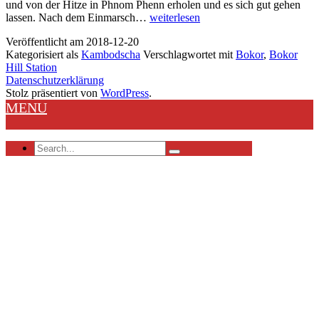
und von der Hitze in Phnom Phenn erholen und es sich gut gehen
Bokor
lassen. Nach dem Einmarsch…
weiterlesen
Hill
Veröffentlicht am
2018-12-20
Station
Kategorisiert als
Kambodscha
Verschlagwortet mit
Bokor
,
Bokor
Hill Station
Datenschutzerklärung
Stolz präsentiert von
WordPress
.
MENU