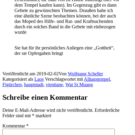
dem Tempel kaufen kann). Im Gegenzug gibt es dann
Gebete zu gewünschten Themen. Draußen habe ich
eine ähnliche Szene beobachten können, bei der auch
das Moped des Hilfe- und Rat- und Kraftsuchenden
durch ein solches Band in die Gebete mit einbezogen
wurde
Sie hat für ihr persönliches Anliegen eine „Gottheit“,
der sie Opfergaben bringt
Veröffentlicht am
2019-02-02
Von
Wolfgang Scheller
Kategorisiert als
Laos
Verschlagwortet mit
Alltagstempel
,
Figürchen
,
hauptstadt
,
vientiane
,
Wat Si Muang
Schreibe einen Kommentar
Deine E-Mail-Adresse wird nicht veröffentlicht.
Erforderliche
Felder sind mit
*
markiert
Kommentar
*