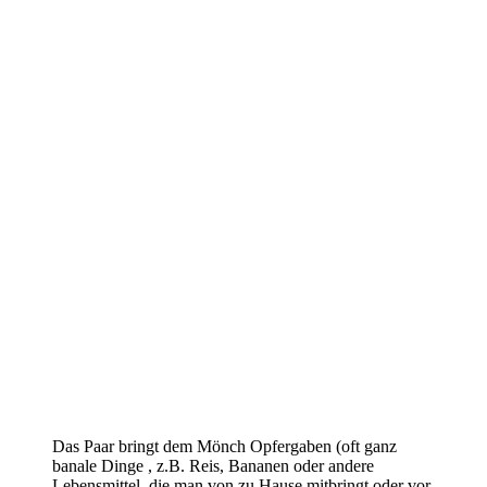
Das Paar bringt dem Mönch Opfergaben (oft ganz
banale Dinge , z.B. Reis, Bananen oder andere
Lebensmittel, die man von zu Hause mitbringt oder vor