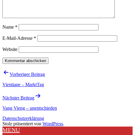
Name
*
E-Mail-Adresse
*
Website
Beitragsnavigation
Vorheriger Beitrag
Vientiane – MarktTag
Nächster Beitrag
Vang Vieng – unentschieden
Datenschutzerklärung
Stolz präsentiert von
WordPress
.
MENU