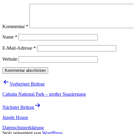
Kommentar
*
Name
*
E-Mail-Adresse
*
Website
Beitragsnavigation
Vorheriger Beitrag
Cahuita National Park – großer Spaziergang
Nächster Beitrag
Jungle House
Datenschutzerklärung
Stolz präsentiert von
WordPress
.