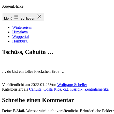
Zum
AugenBlicke
Inhalt
springen
Menü
Schließen
Winterreisen
Himalaya
Wuppertal
Hamburg
Tschüss, Cahuita …
… du bist ein tolles Fleckchen Erde …
Veröffentlicht am
2022-01-25
Von
Wolfgang Scheller
Kategorisiert als
Cahuita
,
Costa Rica
,
cr2
,
Karibik
,
Zentralamerika
Schreibe einen Kommentar
Deine E-Mail-Adresse wird nicht veröffentlicht.
Erforderliche Felder 