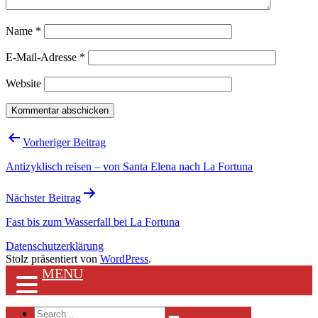
Name
*
E-Mail-Adresse
*
Website
Beitragsnavigation
Vorheriger Beitrag
Antizyklisch reisen – von Santa Elena nach La Fortuna
Nächster Beitrag
Fast bis zum Wasserfall bei La Fortuna
Datenschutzerklärung
Stolz präsentiert von
WordPress
.
MENU
Search