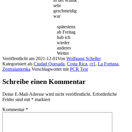
in der Klinik
sehr
geschmeidig
war
spätestens
ab Freitag
hab ich
wieder
anderes
Wetter
Veröffentlicht am
2021-12-01
Von
Wolfgang Scheller
Kategorisiert als
Ciudad Quesada
,
Costa Rica
,
cr1
,
La Fortuna
,
Zentralamerika
Verschlagwortet mit
PCR Test
Schreibe einen Kommentar
Deine E-Mail-Adresse wird nicht veröffentlicht.
Erforderliche
Felder sind mit
*
markiert
Kommentar
*