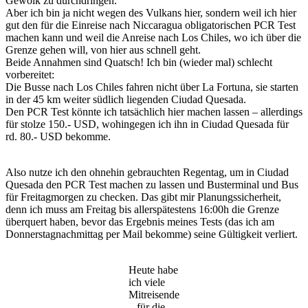
Gewölk zu durchdringen.
Aber ich bin ja nicht wegen des Vulkans hier, sondern weil ich hier
gut den für die Einreise nach Niccaragua obligatorischen PCR Test
machen kann und weil die Anreise nach Los Chiles, wo ich über die
Grenze gehen will, von hier aus schnell geht.
Beide Annahmen sind Quatsch! Ich bin (wieder mal) schlecht
vorbereitet:
Die Busse nach Los Chiles fahren nicht über La Fortuna, sie starten
in der 45 km weiter südlich liegenden Ciudad Quesada.
Den PCR Test könnte ich tatsächlich hier machen lassen – allerdings
für stolze 150.- USD, wohingegen ich ihn in Ciudad Quesada für
rd. 80.- USD bekomme.
Also nutze ich den ohnehin gebrauchten Regentag, um in Ciudad
Quesada den PCR Test machen zu lassen und Busterminal und Bus
für Freitagmorgen zu checken. Das gibt mir Planungssicherheit,
denn ich muss am Freitag bis allerspätestens 16:00h die Grenze
überquert haben, bevor das Ergebnis meines Tests (das ich am
Donnerstagnachmittag per Mail bekomme) seine Gültigkeit verliert.
Heute habe
ich viele
Mitreisende
– für die