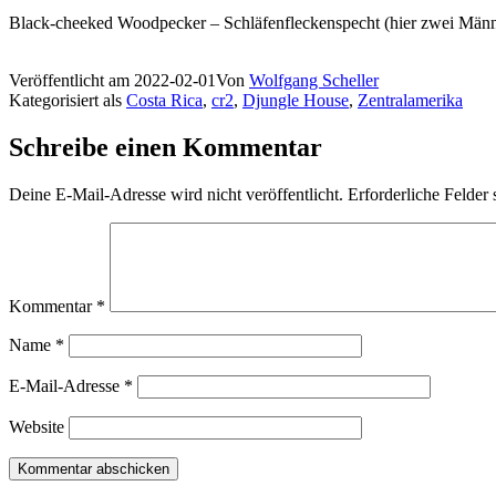
Black-cheeked Woodpecker – Schläfenfleckenspecht (hier zwei Männ
Veröffentlicht am
2022-02-01
Von
Wolfgang Scheller
Kategorisiert als
Costa Rica
,
cr2
,
Djungle House
,
Zentralamerika
Schreibe einen Kommentar
Deine E-Mail-Adresse wird nicht veröffentlicht.
Erforderliche Felder 
Kommentar
*
Name
*
E-Mail-Adresse
*
Website