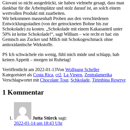
Giovani so nicht ausgedrückt, sie haben vielmehr gesagt, dass man
dankbar für die Arbeitsplätze und stolz darauf ist, an solch einem
wertvollen Produkt mit zuarbeiten.
Wir bekommen massenhaft Proben aus den verschiedenen
Entwicklungsstadien (von der getrockneten Bohne bis zur
Schokolade) zu kosten. „Schokolade mit einem Kakaoanteil unter
50% ist keine Schokolade!“, sagt William – wie recht er hat: ein
Gemisch aus Zucker und MIlch mit Schokogeschmack ohne
antioxidantische Wirkstoffe.
PS Ich schwächele ein wenig, fühl mich müde und schlapp, hab
keinen Appetit – morgen ist Ruhetag!
Veröffentlicht am
2022-01-13
Von
Wolfgang Scheller
Kategorisiert als
Costa Rica
,
cr2
,
La Virgen
,
Zentralamerika
Verschlagwortet mit
Chocolate Tour
,
Schkolade
,
Tirimbina Reserve
1 Kommentar
Jutta Stürck
sagt:
2022-01-14 um 18:43 Uhr