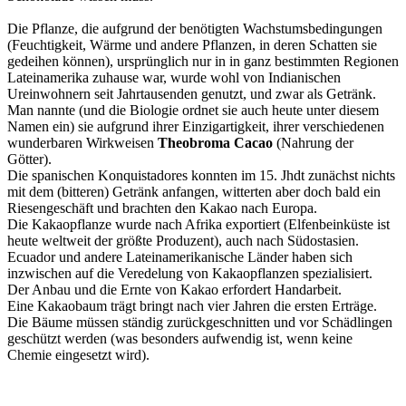
Die Pflanze, die aufgrund der benötigten Wachstumsbedingungen
(Feuchtigkeit, Wärme und andere Pflanzen, in deren Schatten sie
gedeihen können), ursprünglich nur in in ganz bestimmten Regionen
Lateinamerika zuhause war, wurde wohl von Indianischen
Ureinwohnern seit Jahrtausenden genutzt, und zwar als Getränk.
Man nannte (und die Biologie ordnet sie auch heute unter diesem
Namen ein) sie aufgrund ihrer Einzigartigkeit, ihrer verschiedenen
wunderbaren Wirkweisen
Theobroma Cacao
(Nahrung der
Götter).
Die spanischen Konquistadores konnten im 15. Jhdt zunächst nichts
mit dem (bitteren) Getränk anfangen, witterten aber doch bald ein
Riesengeschäft und brachten den Kakao nach Europa.
Die Kakaopflanze wurde nach Afrika exportiert (Elfenbeinküste ist
heute weltweit der größte Produzent), auch nach Südostasien.
Ecuador und andere Lateinamerikanische Länder haben sich
inzwischen auf die Veredelung von Kakaopflanzen spezialisiert.
Der Anbau und die Ernte von Kakao erfordert Handarbeit.
Eine Kakaobaum trägt bringt nach vier Jahren die ersten Erträge.
Die Bäume müssen ständig zurückgeschnitten und vor Schädlingen
geschützt werden (was besonders aufwendig ist, wenn keine
Chemie eingesetzt wird).