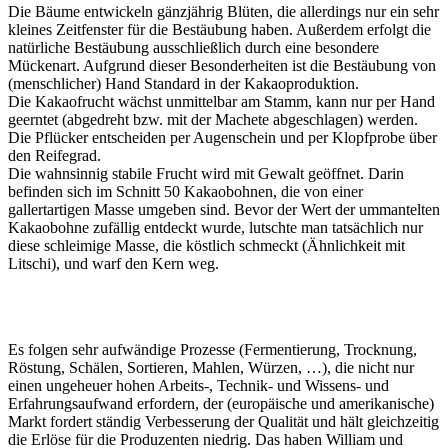
Die Bäume entwickeln gänzjährig Blüten, die allerdings nur ein sehr
kleines Zeitfenster für die Bestäubung haben. Außerdem erfolgt die
natürliche Bestäubung ausschließlich durch eine besondere
Mückenart. Aufgrund dieser Besonderheiten ist die Bestäubung von
(menschlicher) Hand Standard in der Kakaoproduktion.
Die Kakaofrucht wächst unmittelbar am Stamm, kann nur per Hand
geerntet (abgedreht bzw. mit der Machete abgeschlagen) werden.
Die Pflücker entscheiden per Augenschein und per Klopfprobe über
den Reifegrad.
Die wahnsinnig stabile Frucht wird mit Gewalt geöffnet. Darin
befinden sich im Schnitt 50 Kakaobohnen, die von einer
gallertartigen Masse umgeben sind. Bevor der Wert der ummantelten
Kakaobohne zufällig entdeckt wurde, lutschte man tatsächlich nur
diese schleimige Masse, die köstlich schmeckt (Ähnlichkeit mit
Litschi), und warf den Kern weg.
Es folgen sehr aufwändige Prozesse (Fermentierung, Trocknung,
Röstung, Schälen, Sortieren, Mahlen, Würzen, …), die nicht nur
einen ungeheuer hohen Arbeits-, Technik- und Wissens- und
Erfahrungsaufwand erfordern, der (europäische und amerikanische)
Markt fordert ständig Verbesserung der Qualität und hält gleichzeitig
die Erlöse für die Produzenten niedrig. Das haben William und