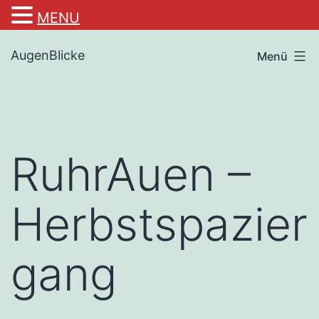
MENU
Zum
AugenBlicke
Menü
Inhalt
springen
RuhrAuen –
Herbstspazier
gang