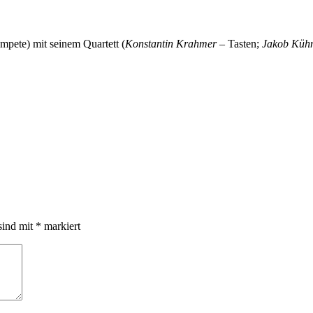
mpete) mit seinem Quartett (
Konstantin Krahmer
– Tasten;
Jakob Küh
sind mit
*
markiert