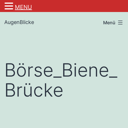
MENU
Zum
AugenBlicke
Menü
Inhalt
springen
Börse_Biene_
Brücke