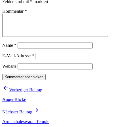
Felder sind mit
*
markiert
Kommentar
*
Name
*
E-Mail-Adresse
*
Website
Beitragsnavigation
Vorheriger Beitrag
AugenBlicke
Nächster Beitrag
Arunachaleswarar Temple