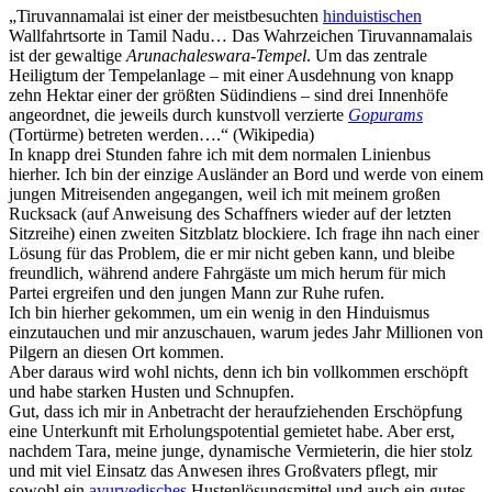
„Tiruvannamalai ist einer der meistbesuchten
hinduistischen
Wallfahrtsorte in Tamil Nadu… Das Wahrzeichen Tiruvannamalais
ist der gewaltige
Arunachaleswara-Tempel
. Um das zentrale
Heiligtum der Tempelanlage – mit einer Ausdehnung von knapp
zehn Hektar einer der größten Südindiens – sind drei Innenhöfe
angeordnet, die jeweils durch kunstvoll verzierte
Gopurams
(Tortürme) betreten werden….“ (Wikipedia)
In knapp drei Stunden fahre ich mit dem normalen Linienbus
hierher. Ich bin der einzige Ausländer an Bord und werde von einem
jungen Mitreisenden angegangen, weil ich mit meinem großen
Rucksack (auf Anweisung des Schaffners wieder auf der letzten
Sitzreihe) einen zweiten Sitzblatz blockiere. Ich frage ihn nach einer
Lösung für das Problem, die er mir nicht geben kann, und bleibe
freundlich, während andere Fahrgäste um mich herum für mich
Partei ergreifen und den jungen Mann zur Ruhe rufen.
Ich bin hierher gekommen, um ein wenig in den Hinduismus
einzutauchen und mir anzuschauen, warum jedes Jahr Millionen von
Pilgern an diesen Ort kommen.
Aber daraus wird wohl nichts, denn ich bin vollkommen erschöpft
und habe starken Husten und Schnupfen.
Gut, dass ich mir in Anbetracht der heraufziehenden Erschöpfung
eine Unterkunft mit Erholungspotential gemietet habe. Aber erst,
nachdem Tara, meine junge, dynamische Vermieterin, die hier stolz
und mit viel Einsatz das Anwesen ihres Großvaters pflegt, mir
sowohl ein
ayurvedisches
Hustenlösungsmittel und auch ein gutes