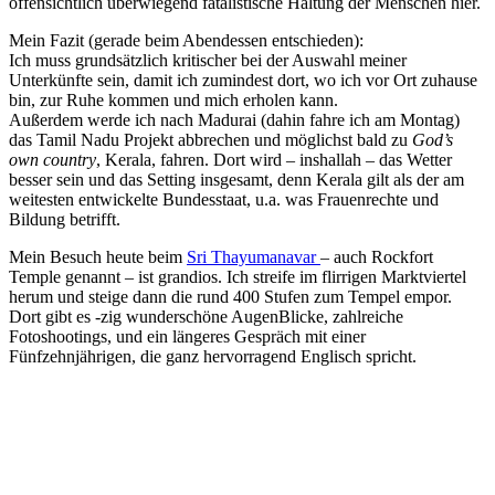
offensichtlich überwiegend fatalistische Haltung der Menschen hier.
Mein Fazit (gerade beim Abendessen entschieden):
Ich muss grundsätzlich kritischer bei der Auswahl meiner
Unterkünfte sein, damit ich zumindest dort, wo ich vor Ort zuhause
bin, zur Ruhe kommen und mich erholen kann.
Außerdem werde ich nach Madurai (dahin fahre ich am Montag)
das Tamil Nadu Projekt abbrechen und möglichst bald zu
God’s
own country
, Kerala, fahren. Dort wird – inshallah – das Wetter
besser sein und das Setting insgesamt, denn Kerala gilt als der am
weitesten entwickelte Bundesstaat, u.a. was Frauenrechte und
Bildung betrifft.
Mein Besuch heute beim
Sri Thayumanavar
– auch Rockfort
Temple genannt – ist grandios. Ich streife im flirrigen Marktviertel
herum und steige dann die rund 400 Stufen zum Tempel empor.
Dort gibt es -zig wunderschöne AugenBlicke, zahlreiche
Fotoshootings, und ein längeres Gespräch mit einer
Fünfzehnjährigen, die ganz hervorragend Englisch spricht.