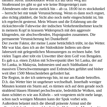
meisten Stress. Insbesondere wenn ich auf dem Weg am
Straßenrand (es gibt so gut wie keine Bürgersteige) zum
Abendessen oder davon zurück bin – ab ca. 18:00 ist es stockdunkel
– herrscht bei mir totale Verunsicherung. Wenn es dann noch regnet,
also richtig pläddert, die Sicht also noch mehr eingeschränkt ist, bin
ich regelrecht gestresst. Mein Wissen und die Erfahrung um die
rücksichtsvolle Fahrweise der indischen Verkehrsteilnehmer kracht
in meinem Kopf in krassem Widerspruch mit den aggressiv
klingenden, nie abschwellenden, Hupsignalen zusammen. Die
permanente Verunsicherung bei Dunkelheit!
Der zweite Faktor, der meine Laune beträchtlich trübt, ist das Wetter.
Mir war klar, dass ich an der Südostküste Indiens um diese
Jahreszeit mit gelegentlichen Monsunregen zu rechnen habe. Seit
vielen Tagen aber tobt ein Unwetter über dem Golf von Bengalen.
Es gab u.a. einen Zyklon mit Schwerpunkt über Sri Lanka, der auf
Sri Lanka, in Malaysia, Indonesien und auch Südthailand zu
massiven Überschwemmungen und Erdrutschen geführt und bisher
weit über 1500 Menschenleben gefordert hat.
Die Region, in der ich unterwegs bin, ist nur am Rande betroffen.
D.h. das Wetter hier ist ungeheuer wechselhaft. Innerhalb weniger
Minuten kommt ein Sturm auf, es türmen sich auf dem gerade noch
strahlend blauen Himmel pechschwarze, bedrohliche Wolken, und
dann schüttet es wie aus Kübeln – seit vorgestern nicht mehr lange,
schon nach wenigen Minuten kann der Spuk vorbei sein.
Außerdem belastet mich die überall präsente Armut und die