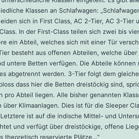
unterschiedliche Klassen eingeteilt. Es gibt alle
iedliche Klassen an Schlafwagen: „Schlafwage
eiden sich in First Class, AC 2-Tier, AC 3-Tier 
lass. In der First-Class teilen sich zwei bis vie
re ein Abteil, welches sich mit einer Tür versch
-Tier besteht aus offenen Abteilen, welche über
d untere Betten verfügen. Die Abteile können 
s abgetrennt werden. 3-Tier folgt dem gleich
 bloss dass hier die Betten dreistöckig sind, spr
 pro Abteil liegen. Alle bisher genannten Klas
 über Klimaanlagen. Dies ist für die Sleeper Cla
. Letztere ist auf die indische Mittel- und Unters
htet und verfügt über dreistöckige, offene Lie
s theoretisch reservierte Plätze…“