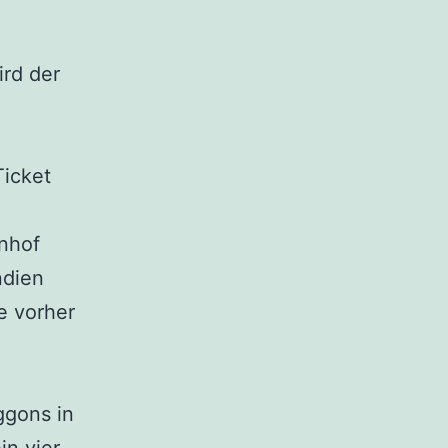
ird der
Ticket
hnhof
ndien
ge vorher
ggons in