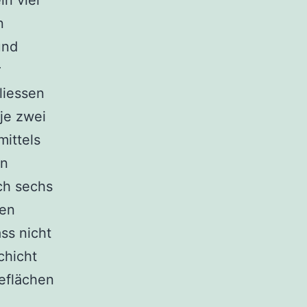
in vier
n
und
r
liessen
 je zwei
mittels
en
ich sechs
sen
ss nicht
chicht
geflächen