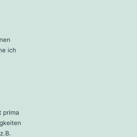
inen
he ich
t prima
gkeiten
z.B.