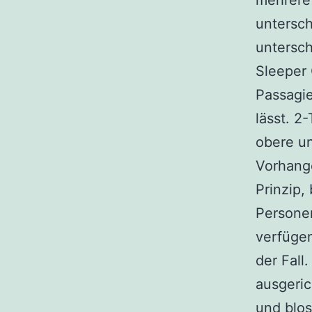
mehrere 
untersch
untersch
Sleeper C
Passagie
lässt. 2
obere un
Vorhange
Prinzip,
Personen
verfügen
der Fall
ausgeric
und blos