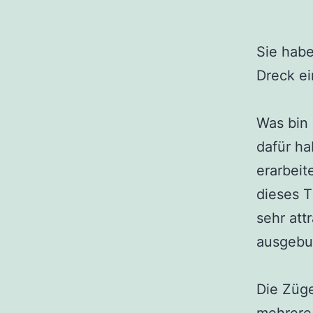
Sie habe
Dreck ei
Was bin 
dafür h
erarbeit
dieses T
sehr att
ausgebu
Die Züge