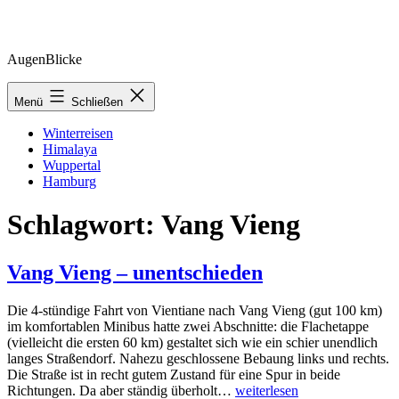
Zum
AugenBlicke
Inhalt
springen
Menü
Schließen
Winterreisen
Himalaya
Wuppertal
Hamburg
Schlagwort:
Vang Vieng
Vang Vieng – unentschieden
Die 4-stündige Fahrt von Vientiane nach Vang Vieng (gut 100 km)
im komfortablen Minibus hatte zwei Abschnitte: die Flachetappe
(vielleicht die ersten 60 km) gestaltet sich wie ein schier unendlich
langes Straßendorf. Nahezu geschlossene Bebaung links und rechts.
Die Straße ist in recht gutem Zustand für eine Spur in beide
Vang
Richtungen. Da aber ständig überholt…
weiterlesen