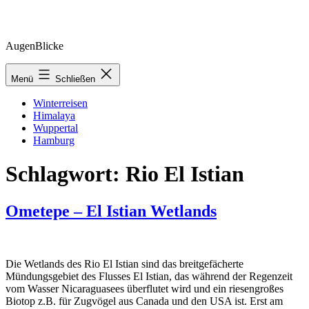
Zum
AugenBlicke
Inhalt
springen
Menü
Schließen
Winterreisen
Himalaya
Wuppertal
Hamburg
Schlagwort:
Rio El Istian
Ometepe – El Istian Wetlands
Die Wetlands des Rio El Istian sind das breitgefächerte
Mündungsgebiet des Flusses El Istian, das während der Regenzeit
vom Wasser Nicaraguasees überflutet wird und ein riesengroßes
Biotop z.B. für Zugvögel aus Canada und den USA ist. Erst am