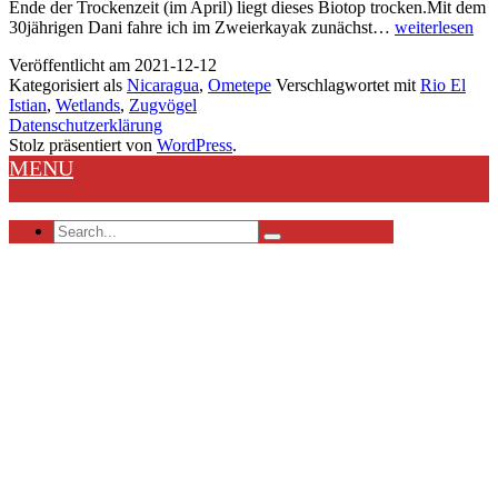
Ende der Trockenzeit (im April) liegt dieses Biotop trocken.Mit dem
Ometepe
30jährigen Dani fahre ich im Zweierkayak zunächst…
weiterlesen
–
Veröffentlicht am
2021-12-12
El
Kategorisiert als
Nicaragua
,
Ometepe
Verschlagwortet mit
Rio El
Istian
Istian
,
Wetlands
,
Zugvögel
Wetlands
Datenschutzerklärung
Stolz präsentiert von
WordPress
.
MENU
Search