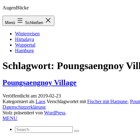
Zum
AugenBlicke
Inhalt
springen
Menü
Schließen
Winterreisen
Himalaya
Wuppertal
Hamburg
Schlagwort:
Poungsaengnoy Vil
Poungsaengnoy Village
Veröffentlicht am
2019-02-23
Kategorisiert als
Laos
Verschlagwortet mit
Fischer mit Harpune
,
Poun
Datenschutzerklärung
Stolz präsentiert von
WordPress
.
MENU
Search