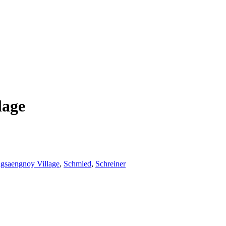
lage
gsaengnoy Village
,
Schmied
,
Schreiner