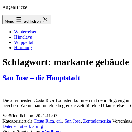
Zum
AugenBlicke
Inhalt
springen
Menü
Schließen
Winterreisen
Himalaya
Wuppertal
Hamburg
Schlagwort:
markante gebäude
San Jose – die Hauptstadt
Die allermeisten Costa Rica Touristen kommen mit dem Flugzeug in S
begeben. Wenn man nur eine begrenzte Zeit für eine Urlaubsreise in
Veröffentlicht am
2021-11-07
Kategorisiert als
Costa Rica
,
cr1
,
San José
,
Zentralamerika
Verschlag
Datenschutzerklärung
Stolz präsentiert von
WordPress
.