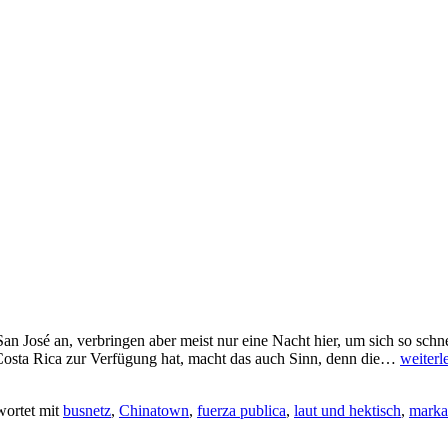
an José an, verbringen aber meist nur eine Nacht hier, um sich so sc
San
 Costa Rica zur Verfügung hat, macht das auch Sinn, denn die…
weiterl
Jose
–
wortet mit
busnetz
,
Chinatown
,
fuerza publica
,
laut und hektisch
,
marka
die
Hauptst