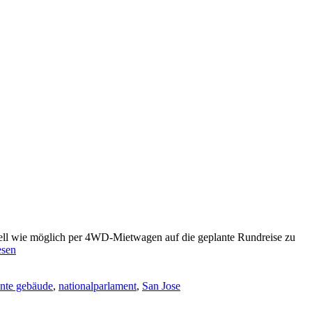
hnell wie möglich per 4WD-Mietwagen auf die geplante Rundreise zu
esen
nte gebäude
,
nationalparlament
,
San Jose
adt