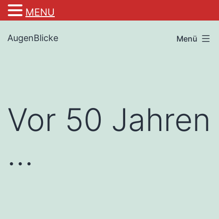
MENU
Zum
AugenBlicke
Menü
Inhalt
springen
Vor 50 Jahren
…